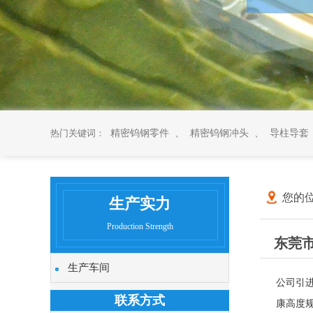
热门关键词：
精密钨钢零件
、
精密钨钢冲头
、
导柱导套
您的位
生产实力
Production Strength
东莞
生产车间
公司引
联系方式
康高度