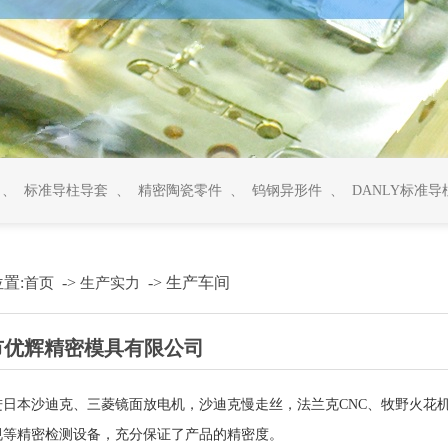
、
标准导柱导套
、
精密陶瓷零件
、
钨钢异形件
、
DANLY标准导
置:
->
->
生产车间
首页
生产实力
市优辉精密模具有限公司
进日本沙迪克、三菱镜面放电机，沙迪克慢走丝，法兰克CNC、牧野火花
规等精密检测设备，充分保证了产品的精密度。