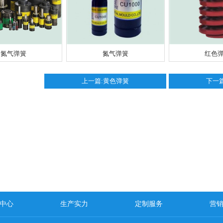
氮气弹簧
氮气弹簧
红色
上一篇:黄色弹簧
下一
中心
生产实力
定制服务
营