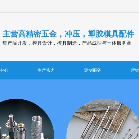
主营高精密五金，冲压，塑胶模具配件
集产品开发，模具设计，模具制造，产品成型与一体服务商
中心
生产实力
定制服务
营