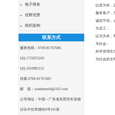
电子商务
以质为本，
服务客户，
优辉优势
诚实守信，
组织架构
为员工：
以为为本，
联系方式
为社会：
服务热线：0769-81767686
科学管理生
QQ:1732653243
为社会的文
QQ:1010982152
传真:0769-81767683
邮 箱：youhuimold@163.com
公司地址：中国 • 广东省东莞市长安镇
沙头中坊草塘街9号101室