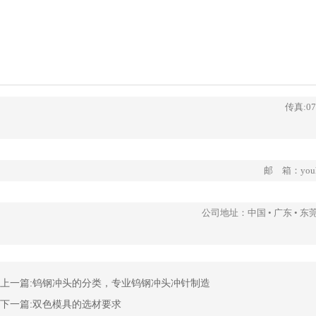
传真:07
邮 箱：youhu
公司地址：中国 • 广东 •
上一篇:
钨钢冲头的分类，专业钨钢冲头冲针制造
下一篇:
双色模具的选材要求