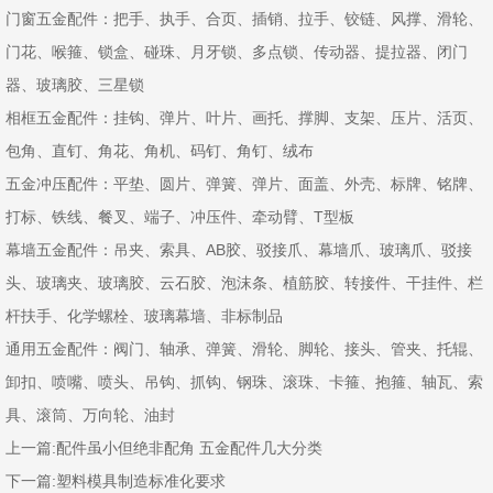
门窗五金配件：把手、执手、合页、插销、拉手、铰链、风撑、滑轮、
门花、喉箍、锁盒、碰珠、月牙锁、多点锁、传动器、提拉器、闭门
器、玻璃胶、三星锁
相框五金配件：挂钩、弹片、叶片、画托、撑脚、支架、压片、活页、
包角、直钉、角花、角机、码钉、角钉、绒布
五金冲压配件：平垫、圆片、弹簧、弹片、面盖、外壳、标牌、铭牌、
打标、铁线、餐叉、端子、冲压件、牵动臂、T型板
幕墙五金配件：吊夹、索具、AB胶、驳接爪、幕墙爪、玻璃爪、驳接
头、玻璃夹、玻璃胶、云石胶、泡沫条、植筋胶、转接件、干挂件、栏
杆扶手、化学螺栓、玻璃幕墙、非标制品
通用五金配件：阀门、轴承、弹簧、滑轮、脚轮、接头、管夹、托辊、
卸扣、喷嘴、喷头、吊钩、抓钩、钢珠、滚珠、卡箍、抱箍、轴瓦、索
具、滚筒、万向轮、油封
上一篇:
配件虽小但绝非配角 五金配件几大分类
下一篇:
塑料模具制造标准化要求