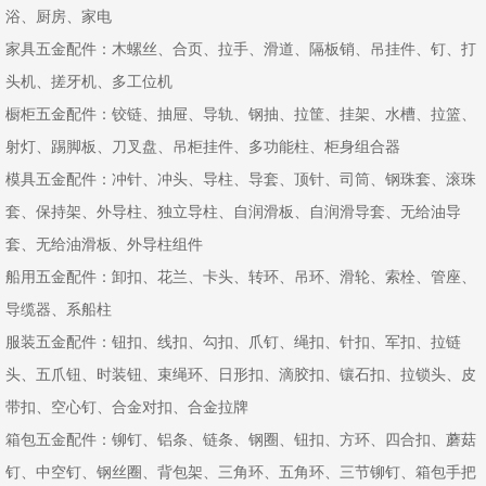
浴、厨房、家电
家具五金配件：木螺丝、合页、拉手、滑道、隔板销、吊挂件、钉、打
头机、搓牙机、多工位机
橱柜五金配件：铰链、抽屉、导轨、钢抽、拉筐、挂架、水槽、拉篮、
射灯、踢脚板、刀叉盘、吊柜挂件、多功能柱、柜身组合器
模具五金配件：冲针、冲头、导柱、导套、顶针、司筒、钢珠套、滚珠
套、保持架、外导柱、独立导柱、自润滑板、自润滑导套、无给油导
套、无给油滑板、外导柱组件
船用五金配件：卸扣、花兰、卡头、转环、吊环、滑轮、索栓、管座、
导缆器、系船柱
服装五金配件：钮扣、线扣、勾扣、爪钉、绳扣、针扣、军扣、拉链
头、五爪钮、时装钮、束绳环、日形扣、滴胶扣、镶石扣、拉锁头、皮
带扣、空心钉、合金对扣、合金拉牌
箱包五金配件：铆钉、铝条、链条、钢圈、钮扣、方环、四合扣、蘑菇
钉、中空钉、钢丝圈、背包架、三角环、五角环、三节铆钉、箱包手把