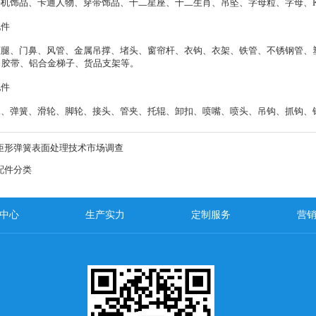
机饰品、卡通人物、穿带饰品、十二星座、十二生肖、吊坠、字母粒、字母、K
件
腿、门鼻、风管、金属吊撑、堵头、窗帘杆、衣钩、衣架、铁管、不锈钢管、
、胶带、铝合金梯子、货品支架等。
件
、弹簧、滑轮、脚轮、接头、管夹、托辊、卸扣、喷嘴、喷头、吊钩、抓钩、
矩形弹簧表面处理技术市场调查
配件分类
中心
生产实力
定制服务
营