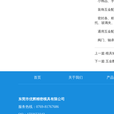
小饰品、手
装饰五金配
密封条、柜
托、玻璃夹
通用五金配
阀门、轴承
上一篇:
模具
下一篇:
五金
首页
关于我们
产品
东莞市优辉精密模具有限公司
服务热线：0769-81767686