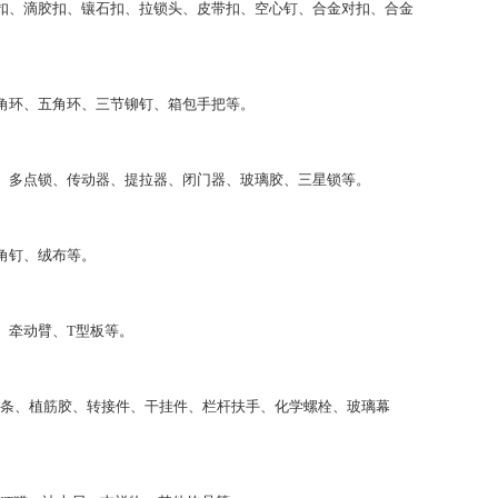
扣、滴胶扣、镶石扣、拉锁头、皮带扣、空心钉、合金对扣、合金
角环、五角环、三节铆钉、箱包手把等。
、多点锁、传动器、提拉器、闭门器、玻璃胶、三星锁等。
角钉、绒布等。
、牵动臂、T型板等。
条、植筋胶、转接件、干挂件、栏杆扶手、化学螺栓、玻璃幕