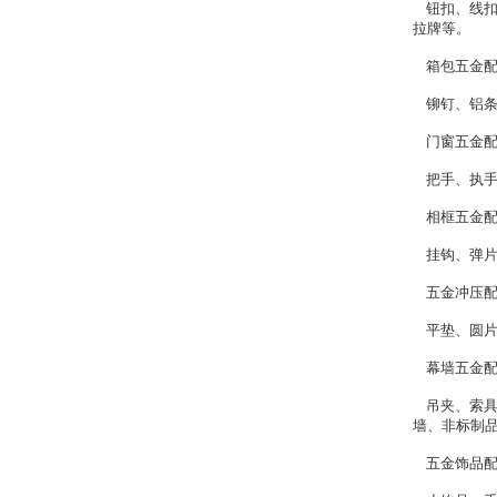
钮扣、线扣
拉牌等。
箱包五金配
铆钉、铝条
门窗五金配
把手、执手
相框五金配
挂钩、弹片
五金冲压配
平垫、圆片
幕墙五金配
吊夹、索具
墙、非标制
五金饰品配