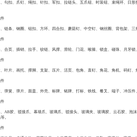
、勾扣、爪钉、绳扣、针扣、军扣、拉链头、五爪钮、时装钮、束绳环、日形
件
、链条、钢圈、钮扣、方环、四合扣、蘑菇钉、中空钉、钢丝圈、背包架、三
件
、合页、插销、拉手、铰链、风撑、滑轮、门花、喉箍、锁盒、碰珠、月牙锁
件
、叶片、画托、撑脚、支架、压片、活页、包角、直钉、角花、角机、码钉、
件
、弹簧、弹片、面盖、外壳、标牌、铭牌、打标、铁线、餐叉、端子、冲压件
件
、AB胶、驳接爪、幕墙爪、玻璃爪、驳接头、玻璃夹、玻璃胶、云石胶、泡沫
品等。
件