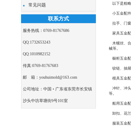
以下是粗略
常见问题
小五金配
联系方式
拉手、门窗
服务热线：0769-81767686
家具五金配
QQ:1732653243
木螺丝、合
械等。
QQ:1010982152
橱柜五金配
传真:0769-81767683
铰链、抽屉
邮 箱：youhuimold@163.com
模具五金配
冲针、冲头
公司地址：中国 • 广东省东莞市长安镇
等。
沙头中坊草塘街9号101室
船用五金配
卸扣、花兰
服装五金配