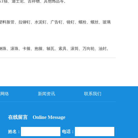
T猫、迪士尼、吉祥物、其他饰品等。
塑料胀管、拉铆钉、水泥钉、广告钉、镜钉、螺栓、螺丝、玻璃
钢珠、滚珠、卡箍、抱箍、轴瓦、索具、滚筒、万向轮、油封。
销网络
新闻资讯
联系我们
在线留言 Online Message
姓名：
电话：