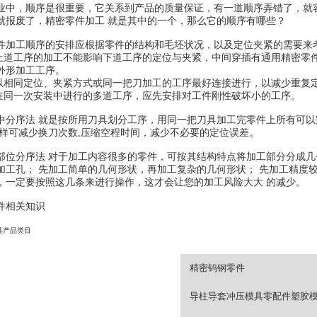
业中，顺序是很重要，它关系到产品的质量保证，有一道顺序弄错了，就
就报废了，精密零件加工 就是其中的一个，那么它的顺序有哪些？
件加工顺序的安排应根据零件的结构和毛坯状况，以及定位夹紧的需要
工序的加工不能影响下道工序的定位与夹紧，中间穿插有通用精密零件
外形加工工序。
同定位、夹紧方式或同一把刀加工的工序最好连接进行，以减少重复定
一次安装中进行的多道工序，应先安排对工件刚性破坏小的工序。
中分序法 就是按所用刀具划分工序，用同一把刀具加工完零件上所有可以
这样可减少换刀次数,压缩空程时间，减少不必要的定位误差。
部位分序法 对于加工内容很多的零件，可按其结构特点将加工部分分成几
加工孔； 先加工简单的几何形状，再加工复杂的几何形状； 先加工精度
，一定要按照这几条来进行操作，这才会让您的加工风险大大 的减少。
件相关知识
具产品类目
精密钨钢零件
导柱导套
冲压模具零配件
塑胶