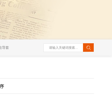
柱导套
序