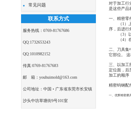
对于加工行
常见问题
是这些产品
联系方式
一、精密零
（1）上道
序，后进行
服务热线：0769-81767686
（3）以相
（4）在同
QQ:1732653243
二、刀具集
QQ:1010982152
它部位。 
三、以加工
传真:0769-81767683
定位面，后
加工的顺序
邮 箱：youhuimold@163.com
精密钨钢配
公司地址：中国 • 广东省东莞市长安镇
一、优辉精密磨
沙头中坊草塘街9号101室